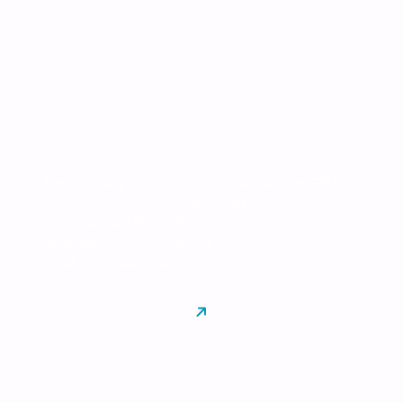
Integración
Despliegue y migración de tus soluciones EPM de
principio a fin
Migración SAP BFC / BPC
Implementación multieditor
Pruebas y puesta en producción