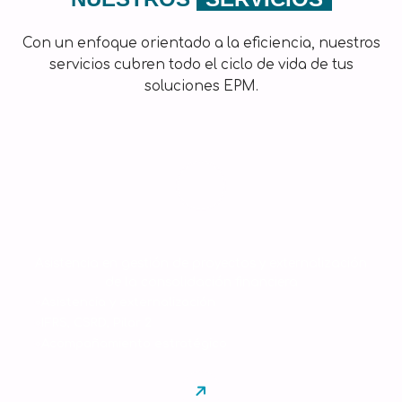
Con un enfoque orientado a la eficiencia, nuestros
servicios cubren todo el ciclo de vida de tus
soluciones EPM.
Consultoría
Asistencia en gestión de proyectos y externalización
de la consolidación financiera
Asistencia y externalización
IFRS, CSRD, Pilar 2
Acompañamiento estratégico