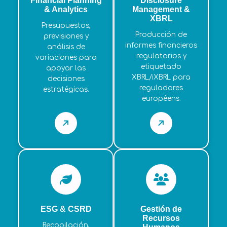
Financial Planning
Disclosure
& Analytics
Management &
XBRL
Presupuestos,
Producción de
previsiones y
informes financieros
análisis de
regulatorios y
variaciones para
etiquetado
apoyar las
XBRL/iXBRL para
decisiones
reguladores
estratégicas.
européens.
ESG & CSRD
Gestión de
Recursos
Recopilación,