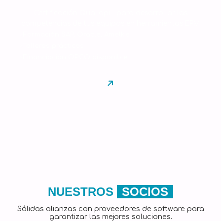
Certificación Qualiopi – para desarrollar las
competencias de tus equipos en herramientas EPM
Formación SAP, Oracle, Amelkis
Talleres prácticos
Financiación OPCO disponible
NUESTROS
SOCIOS
Sólidas alianzas con proveedores de software para
garantizar las mejores soluciones.