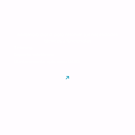
Soporte & AMS
Asistencia diaria para resolver tus necesidades
técnicas y funcionales
Ticketing
Soporte telefónico
Mantenimiento aplicativo (AMS)
Formación