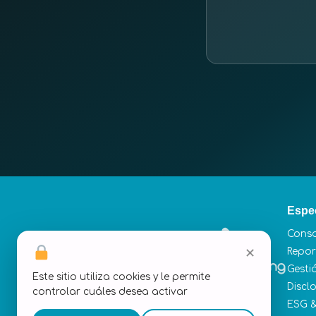
Espe
Conso
✕
Repor
Gesti
Este sitio utiliza cookies y le permite
Discl
controlar cuáles desea activar
ESG 