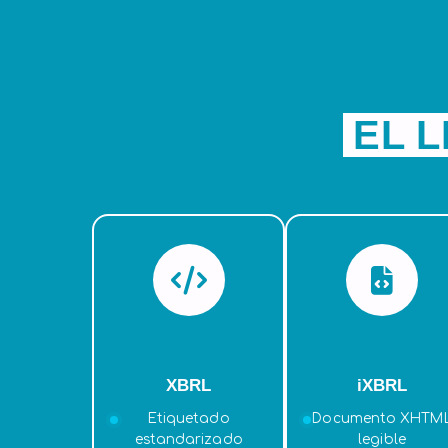
EL 
XBRL
iXBRL
Etiquetado
Documento XHTM
estandarizado
legible