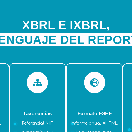
XBRL E IXBRL,
LENGUAJE DEL REPOR
Taxonomías
Formato ESEF
L
Referencial NIIF
Informe anual XHTML