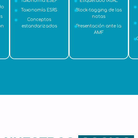
Taxonomía ESEF
Etiquetado iXBRL
do
Taxonomía ESRS
Block-tagging de las
os
notas
Conceptos
ón
estandarizados
Presentación ante la
AMF