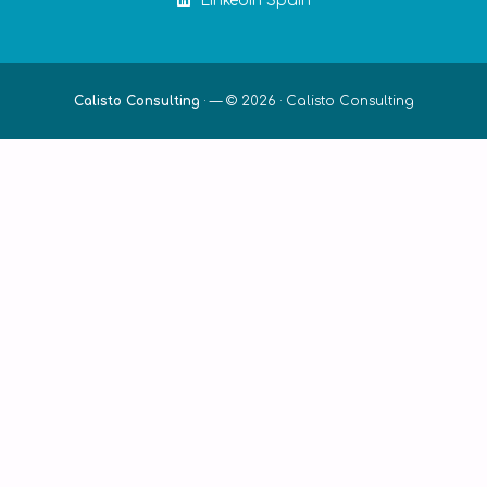
LinkedIn Spain
Calisto Consulting
·
— © 2026 ·
Calisto Consulting