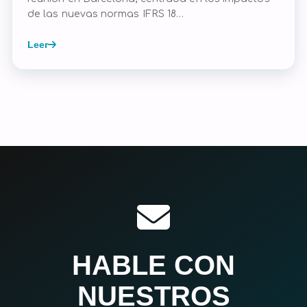
de las nuevas normas IFRS 18…
Leer
HABLE CON
NUESTROS