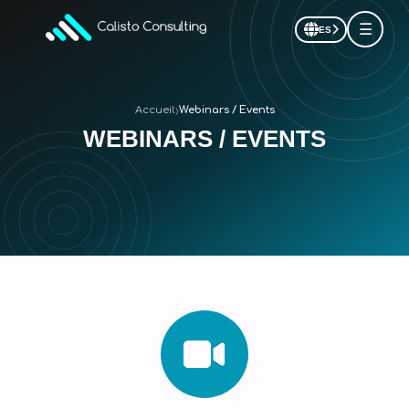
☰
ES
›
Accueil
Webinars / Events
WEBINARS / EVENTS