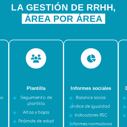
LA GESTIÓN DE RRHH,
ÁREA POR ÁREA
Plantilla
Informes sociales
sa
Seguimiento de
Balance social
plantilla
Índice de igualdad
Altas y bajas
Indicadores RSC
Pirámide de edad
Informes normativos