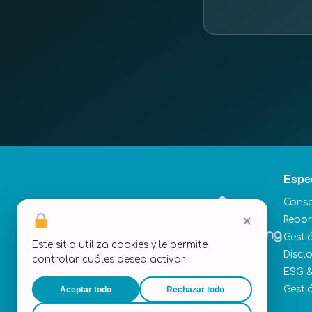
Espe
Conso
✕
Repor
Gesti
Este sitio utiliza cookies y le permite
Discl
controlar cuáles desea activar
ESG 
Gesti
Aceptar todo
Rechazar todo