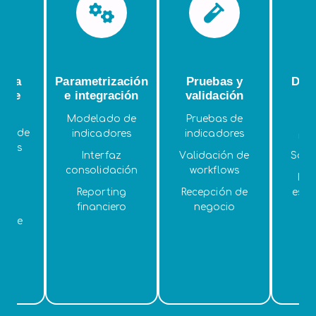
n la
Parametrización
Pruebas y
Desp
n de
e integración
validación
s
ión
Modelado de
Pruebas de
Pu
iva de
indicadores
indicadores
pro
ntas
Interfaz
Validación de
Sopor
consolidación
workflows
Hyp
nes
Reporting
Recepción de
esta
bles
financiero
negocio
ón de
as