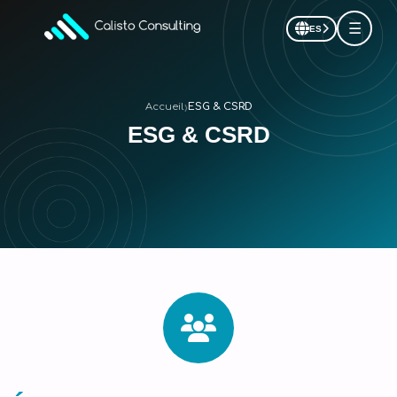
☰
ES
›
Accueil
ESG & CSRD
ESG & CSRD