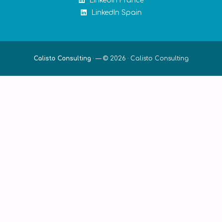
LinkedIn France
LinkedIn Spain
Calisto Consulting
·
— © 2026 ·
Calisto Consulting