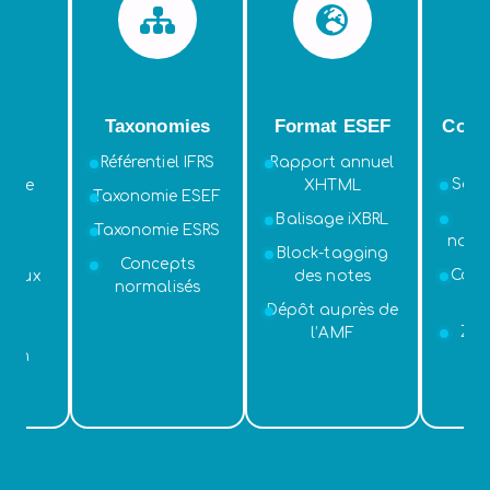
L
Taxonomies
Format ESEF
Cohé
d
ent
Référentiel IFRS
Rapport annuel
Sour
sible
XHTML
Taxonomie ESEF
Ch
ge
Balisage iXBRL
Taxonomie ESRS
narra
qué
Block-tagging
Concepts
Cohé
, deux
des notes
normalisés
v
es
Dépôt auprès de
Zér
e &
l’AMF
tion