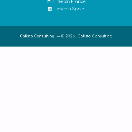
LinkedIn France
LinkedIn Spain
Calisto Consulting
·
— © 2026 ·
Calisto Consulting