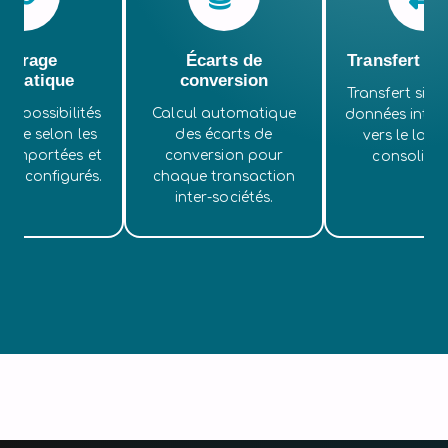
ettrage
Écarts de
Transfert v
tomatique
conversion
Transfert simpl
les possibilités
Calcul automatique
données intra
rage selon les
des écarts de
vers le logic
s importées et
conversion pour
consolidat
ères configurés.
chaque transaction
inter-sociétés.