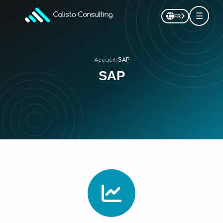
☰
FR
›
Accueil
SAP
SAP