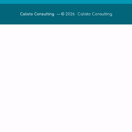
Calisto Consulting
·
— © 2026 ·
Calisto Consulting