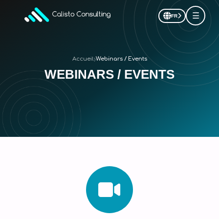
☰
FR
›
Accueil
Webinars / Events
WEBINARS / EVENTS