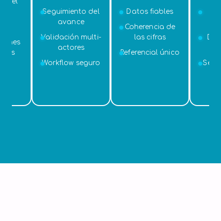
Excel
Seguimiento del
Datos fiables
P
ión
avance
au
int
Coherencia de
Validación multi-
las cifras
Der
ciones
actores
a
icas
Referencial único
Workflow seguro
Sepa
fu