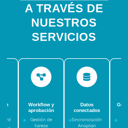
A TRAVÉS DE
NUESTROS
SERVICIOS
ción
Workflow y
Datos
Gobe
ce
aprobación
conectados
au
 Word
Gestión de
Sincronización
His
tareas
Anaplan
ve