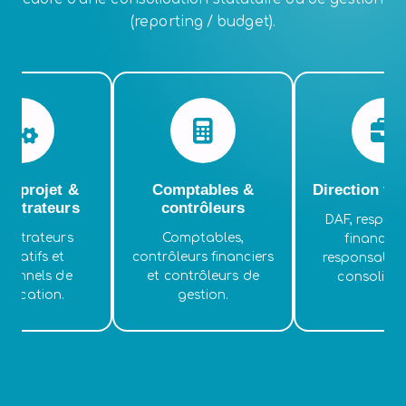
(reporting / budget).
pe projet &
Comptables &
Direction fin
nistrateurs
contrôleurs
DAF, respon
nistrateurs
Comptables,
financiers
licatifs et
contrôleurs financiers
responsables
tionnels de
et contrôleurs de
consolidat
pplication.
gestion.