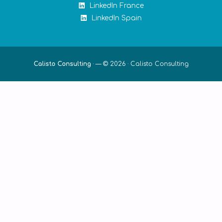
LinkedIn France
LinkedIn Spain
Calisto Consulting
·
— © 2026 ·
Calisto Consulting