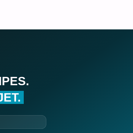
PES.
ET.