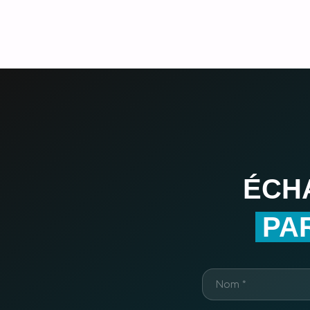
ÉCH
PA