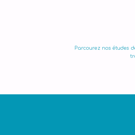
la finance et de la performance.
Parcourez nos études de
t